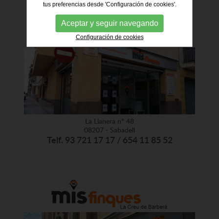
tus preferencias desde 'Configuración de cookies'.
Aceptar y seguir navegando
Configuración de cookies
La Llanera nº 48
08207 - Sabadell
Telf. 93 721 17 17 / 654 11 85 52