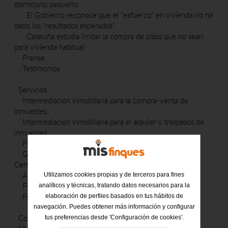
dormitorio pequeño
·
El Gobierno reconoce que el “esfuerzo” en vivienda no ha
dado los “resultados esperados”
·
Cataluña estudia limitar la compra de pisos que no sean
para vivienda habitual
·
Prensa
·
Testimonios
·
Servicios
·
Intermediación inmobiliaria para la compra-venta de
inmuebles.
·
Intermediación inmobiliaria para el alquiler y traspasos de
inmuebles
·
Permutas
·
Gestión para la obtención de Cedula de habitabilidad y
Certificado Energético
·
Alquiler de plazas de párquing
Utilizamos cookies propias y de terceros para fines
·
Financiación
analíticos y técnicas, tratando datos necesarios para la
·
Fiscalidad
elaboración de perfiles basados en tus hábitos de
navegación. Puedes obtener más información y configurar
·
Contacto
tus preferencias desde 'Configuración de cookies'.