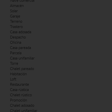
Nave comercial
Almacén
Solar
Garaje
Terreno
Trastero
Casa adosada
Despacho
Oficina
Casa pareada
Parcela
Casa unifamiliar
Torre
Chalet pareado
Habitación
Loft
Restaurante
Casa rústica
Chalet rústico
Promoción
Chalet adosado
Chalet unifamiliar