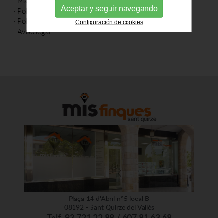
·
Mapa web
Aceptar y seguir navegando
·
Política de cookies
·
Política de privacidad
Configuración de cookies
·
Aviso legal
Plaça 14 d'Abril nº5 local B
08192 - Sant Quirze del Vallès
Telf. 93 721 22 88 / 607 81 63 68