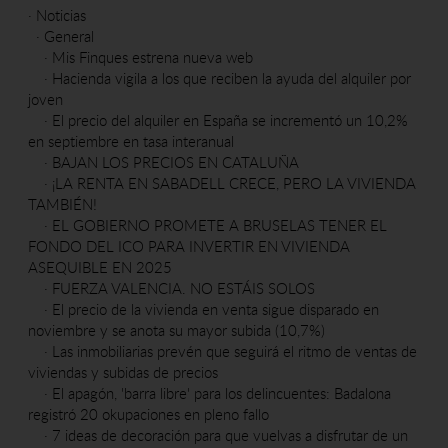
·
Noticias
·
General
·
Mis Finques estrena nueva web
·
Hacienda vigila a los que reciben la ayuda del alquiler por
joven
·
El precio del alquiler en España se incrementó un 10,2%
en septiembre en tasa interanual
·
BAJAN LOS PRECIOS EN CATALUÑA
·
¡LA RENTA EN SABADELL CRECE, PERO LA VIVIENDA
TAMBIÉN!
·
EL GOBIERNO PROMETE A BRUSELAS TENER EL
FONDO DEL ICO PARA INVERTIR EN VIVIENDA
ASEQUIBLE EN 2025
·
FUERZA VALENCIA. NO ESTÁIS SOLOS
·
El precio de la vivienda en venta sigue disparado en
noviembre y se anota su mayor subida (10,7%)
·
Las inmobiliarias prevén que seguirá el ritmo de ventas de
viviendas y subidas de precios
·
El apagón, 'barra libre' para los delincuentes: Badalona
registró 20 okupaciones en pleno fallo
·
7 ideas de decoración para que vuelvas a disfrutar de un