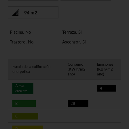
94 m2
Piscina: No
Terraza: Si
Trastero: No
Ascensor: Si
Consumo
Emisiones
Escala de la calificación
(KW h/m2
(Kg h/m2
energética
año)
año)
A
más
4
eficiente
B
28
C
D