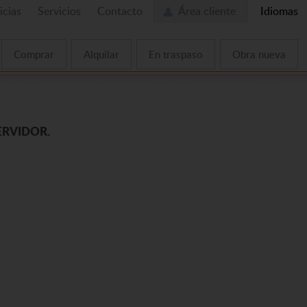
icias
Servicios
Contacto
Área cliente
Idiomas
Comprar
Alquilar
En traspaso
Obra nueva
ERVIDOR.