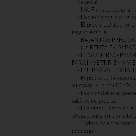
·
General
·
Mis Finques estrena 
·
Hacienda vigila a los q
·
El precio del alquile
tasa interanual
·
BAJAN LOS PRECIOS
·
¡LA RENTA EN SABAD
·
EL GOBIERNO PROME
PARA INVERTIR EN VIVI
·
FUERZA VALENCIA. 
·
El precio de la vivien
su mayor subida (10,7%)
·
Las inmobiliarias prev
subidas de precios
·
El apagón, 'barra libre
okupaciones en pleno fall
·
7 ideas de decoración 
pequeño