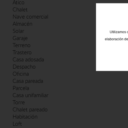
Ático
Chalet
Nave comercial
Almacén
Solar
Utilizamos c
Garaje
elaboración de
Terreno
Trastero
Casa adosada
Despacho
Oficina
Casa pareada
Parcela
Casa unifamiliar
Torre
Chalet pareado
Habitación
Loft