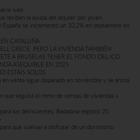
nueva web
ue reciben la ayuda del alquiler por joven
r en España se incrementó un 10,2% en septiembre en
 EN CATALUÑA
ELL CRECE, PERO LA VIVIENDA TAMBIÉN!
TE A BRUSELAS TENER EL FONDO DEL ICO
ENDA ASEQUIBLE EN 2025
NO ESTÁIS SOLOS
da en venta sigue disparado en noviembre y se anota
én que seguirá el ritmo de ventas de viviendas y
' para los delincuentes: Badalona registró 20
o
para que vuelvas a disfrutar de un dormitorio