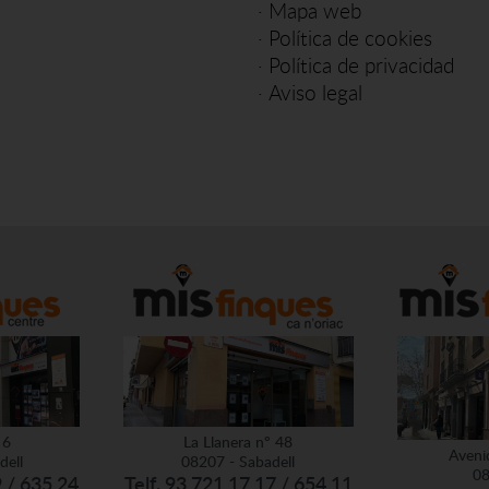
·
Mapa web
·
Política de cookies
·
Política de privacidad
·
Aviso legal
 6
La Llanera nº 48
Aveni
dell
08207 - Sabadell
08
9 / 635 24
Telf. 93 721 17 17 / 654 11