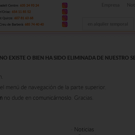
Empresa
Not
adell Centre:
635 24 93 24
n'Oriac:
654 11 85 52
t Quirze:
607 81 63 68
en alquiler temporal
Creu de Barberà:
685 74 40 40
NO EXISTE O BIEN HA SIDO ELIMINADA DE NUESTRO S
n.
el menú de navegación de la parte superior.
m
no dude en
comunicárnoslo
. Gracias.
·
Noticias