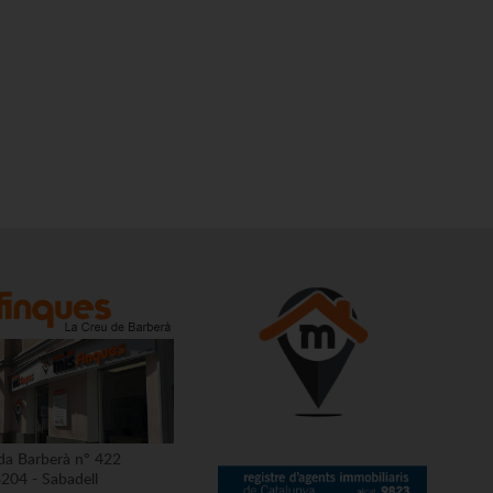
da Barberà nº 422
204 - Sabadell