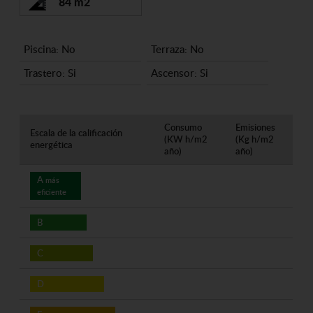
84 m2
Piscina: No
Terraza: No
Trastero: Si
Ascensor: Si
Consumo
Emisiones
Escala de la calificación
(KW h/m2
(Kg h/m2
energética
año)
año)
A
más
eficiente
B
C
D