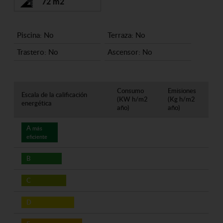
72 m2
Piscina: No
Terraza: No
Trastero: No
Ascensor: No
Consumo
Emisiones
Escala de la calificación
(KW h/m2
(Kg h/m2
energética
año)
año)
A
más
eficiente
B
C
D