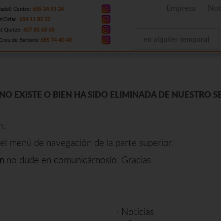
Empresa
Not
adell Centre:
635 24 93 24
n'Oriac:
654 11 85 52
t Quirze:
607 81 63 68
en alquiler temporal
Creu de Barberà:
685 74 40 40
NO EXISTE O BIEN HA SIDO ELIMINADA DE NUESTRO S
n.
el menú de navegación de la parte superior.
m
no dude en
comunicárnoslo
. Gracias.
·
Noticias