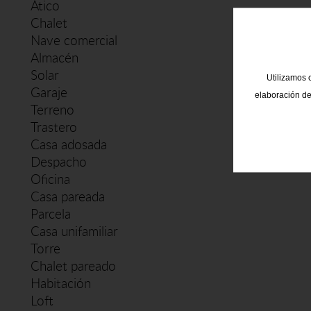
Ático
Chalet
Nave comercial
Almacén
Solar
Utilizamos c
Garaje
elaboración de
Terreno
Trastero
Casa adosada
Despacho
Oficina
Casa pareada
Parcela
Casa unifamiliar
Torre
Chalet pareado
Habitación
Loft