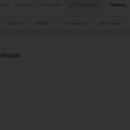
icias
Servicios
Contacto
Área cliente
Idiomas
Comprar
Alquilar
En traspaso
Obra nueva
ERVIDOR.