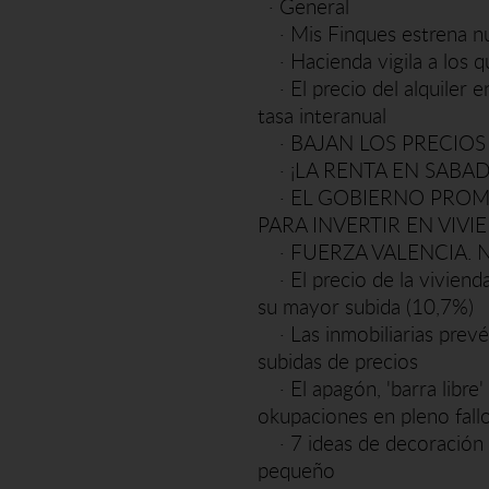
·
General
·
Mis Finques estrena 
·
Hacienda vigila a los q
·
El precio del alquile
tasa interanual
·
BAJAN LOS PRECIOS
·
¡LA RENTA EN SABAD
·
EL GOBIERNO PROME
PARA INVERTIR EN VIVI
·
FUERZA VALENCIA. 
·
El precio de la vivien
su mayor subida (10,7%)
·
Las inmobiliarias prev
subidas de precios
·
El apagón, 'barra libre
okupaciones en pleno fall
·
7 ideas de decoración 
pequeño