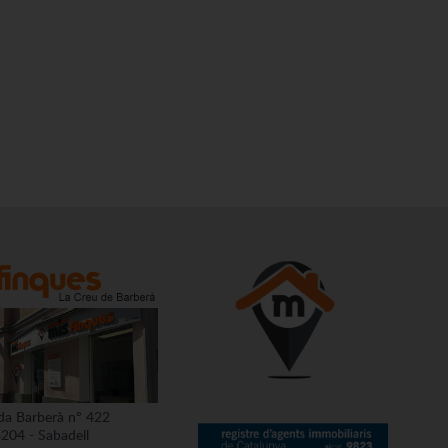
da Barberà nº 422
204 - Sabadell