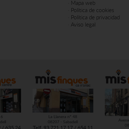
·
Mapa web
·
Política de cookies
·
Política de privacidad
·
Aviso legal
 6
La Llanera nº 48
Aveni
dell
08207 - Sabadell
08
9 / 635 24
Telf. 93 721 17 17 / 654 11