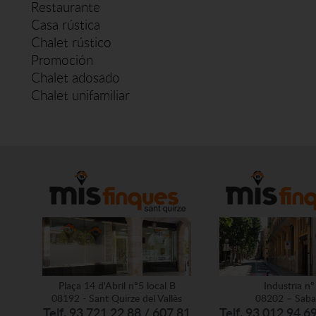
Restaurante
Casa rústica
Chalet rústico
Promoción
Chalet adosado
Chalet unifamiliar
Plaça 14 d'Abril nº5 local B
Industria nº
08192 - Sant Quirze del Vallès
08202 – Saba
Telf. 93 721 22 88 / 607 81
Telf. 93 012 94 6