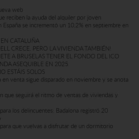
nueva web
ue reciben la ayuda del alquiler por joven
r en España se incrementó un 10,2% en septiembre en
 EN CATALUÑA
ELL CRECE, PERO LA VIVIENDA TAMBIÉN!
TE A BRUSELAS TENER EL FONDO DEL ICO
ENDA ASEQUIBLE EN 2025
NO ESTÁIS SOLOS
da en venta sigue disparado en noviembre y se anota
én que seguirá el ritmo de ventas de viviendas y
' para los delincuentes: Badalona registró 20
o
para que vuelvas a disfrutar de un dormitorio