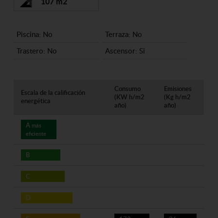
107 m2
Piscina: No
Terraza: No
Trastero: No
Ascensor: Si
Consumo
Emisiones
Escala de la calificación
(KW h/m2
(Kg h/m2
energética
año)
año)
A
más
eficiente
B
C
D