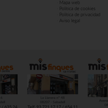
·
Mapa web
·
Política de cookies
·
Política de privacidad
·
Aviso legal
 6
La Llanera nº 48
Aveni
dell
08207 - Sabadell
08
9 / 635 24
Telf. 93 721 17 17 / 654 11