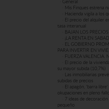
·
General
·
Mis Finques estrena 
·
Hacienda vigila a los q
·
El precio del alquile
tasa interanual
·
BAJAN LOS PRECIOS
·
¡LA RENTA EN SABAD
·
EL GOBIERNO PROME
PARA INVERTIR EN VIVI
·
FUERZA VALENCIA. 
·
El precio de la vivien
su mayor subida (10,7%)
·
Las inmobiliarias prev
subidas de precios
·
El apagón, 'barra libre
okupaciones en pleno fall
·
7 ideas de decoración 
pequeño