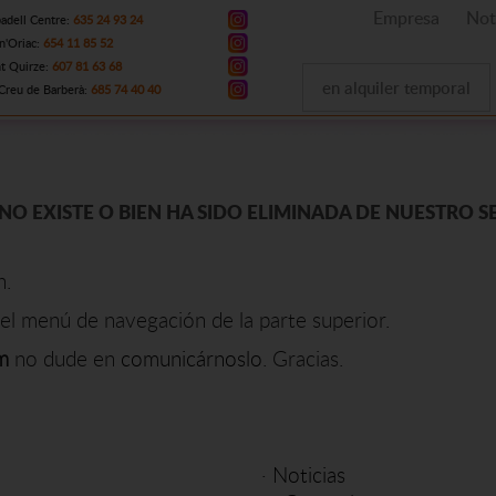
Empresa
Not
adell Centre:
635 24 93 24
n'Oriac:
654 11 85 52
t Quirze:
607 81 63 68
en alquiler temporal
Creu de Barberà:
685 74 40 40
NO EXISTE O BIEN HA SIDO ELIMINADA DE NUESTRO S
n.
el menú de navegación de la parte superior.
m
no dude en
comunicárnoslo
. Gracias.
·
Noticias