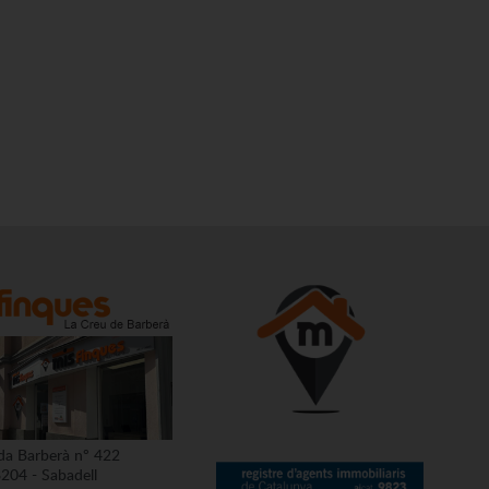
da Barberà nº 422
204 - Sabadell