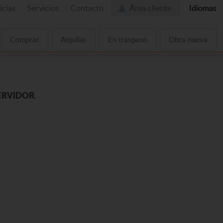
icias
Servicios
Contacto
Área cliente
Idiomas
Comprar
Alquilar
En traspaso
Obra nueva
ERVIDOR.