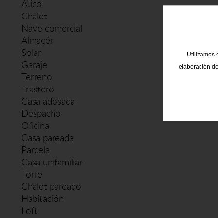
Ático
Chalet
Nave comercial
Almacén
Solar
Utilizamos c
Garaje
elaboración de
Terreno
Trastero
Casa adosada
Despacho
Oficina
Casa pareada
Parcela
Casa unifamiliar
Torre
Chalet pareado
Habitación
Loft