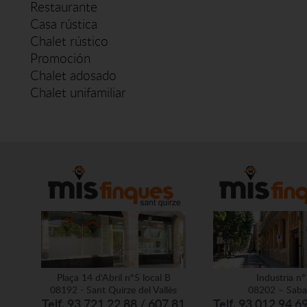
Restaurante
Casa rústica
Chalet rústico
Promoción
Chalet adosado
Chalet unifamiliar
Plaça 14 d'Abril nº5 local B
Industria nº
08192 - Sant Quirze del Vallès
08202 – Saba
Telf. 93 721 22 88 / 607 81
Telf. 93 012 94 6