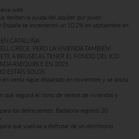
nueva web
ue reciben la ayuda del alquiler por joven
r en España se incrementó un 10,2% en septiembre en
 EN CATALUÑA
ELL CRECE, PERO LA VIVIENDA TAMBIÉN!
TE A BRUSELAS TENER EL FONDO DEL ICO
ENDA ASEQUIBLE EN 2025
NO ESTÁIS SOLOS
da en venta sigue disparado en noviembre y se anota
én que seguirá el ritmo de ventas de viviendas y
' para los delincuentes: Badalona registró 20
o
para que vuelvas a disfrutar de un dormitorio