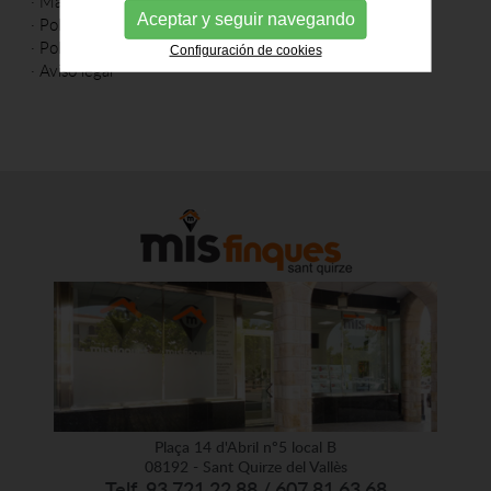
·
Mapa web
Aceptar y seguir navegando
·
Política de cookies
·
Política de privacidad
Configuración de cookies
·
Aviso legal
Plaça 14 d'Abril nº5 local B
08192 - Sant Quirze del Vallès
Telf. 93 721 22 88 / 607 81 63 68