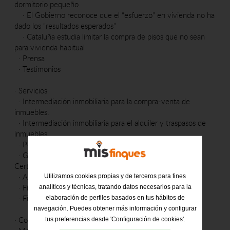
dormitorio pequeño
·
El Gobierno reconoce que el “esfuerzo” en vivienda no ha
dado los “resultados esperados”
·
Cataluña estudia limitar la compra de pisos que no sean
para vivienda habitual
·
Prensa
·
Testimonios
·
Servicios
·
Intermediación inmobiliaria para la compra-venta de
inmuebles.
·
Intermediación inmobiliaria para el alquiler y traspasos de
inmuebles
·
Permutas
·
Gestión para la obtención de Cedula de habitabilidad y
Certificado Energético
·
Alquiler de plazas de párquing
Utilizamos cookies propias y de terceros para fines
·
Financiación
analíticos y técnicas, tratando datos necesarios para la
·
Fiscalidad
elaboración de perfiles basados en tus hábitos de
navegación. Puedes obtener más información y configurar
·
Contacto
tus preferencias desde 'Configuración de cookies'.