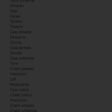
Nave comercial
Almacén
Solar
Garaje
Terreno
Trastero
Casa adosada
Despacho
Oficina
Casa pareada
Parcela
Casa unifamiliar
Torre
Chalet pareado
Habitación
Loft
Restaurante
Casa rústica
Chalet rústico
Promoción
Chalet adosado
Chalet unifamiliar