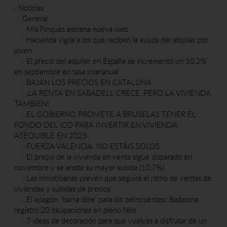
·
Noticias
·
General
·
Mis Finques estrena nueva web
·
Hacienda vigila a los que reciben la ayuda del alquiler por
joven
·
El precio del alquiler en España se incrementó un 10,2%
en septiembre en tasa interanual
·
BAJAN LOS PRECIOS EN CATALUÑA
·
¡LA RENTA EN SABADELL CRECE, PERO LA VIVIENDA
TAMBIÉN!
·
EL GOBIERNO PROMETE A BRUSELAS TENER EL
FONDO DEL ICO PARA INVERTIR EN VIVIENDA
ASEQUIBLE EN 2025
·
FUERZA VALENCIA. NO ESTÁIS SOLOS
·
El precio de la vivienda en venta sigue disparado en
noviembre y se anota su mayor subida (10,7%)
·
Las inmobiliarias prevén que seguirá el ritmo de ventas de
viviendas y subidas de precios
·
El apagón, 'barra libre' para los delincuentes: Badalona
registró 20 okupaciones en pleno fallo
·
7 ideas de decoración para que vuelvas a disfrutar de un