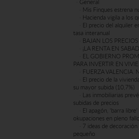
·
General
·
Mis Finques estrena 
·
Hacienda vigila a los q
·
El precio del alquile
tasa interanual
·
BAJAN LOS PRECIOS
·
¡LA RENTA EN SABAD
·
EL GOBIERNO PROME
PARA INVERTIR EN VIVI
·
FUERZA VALENCIA. 
·
El precio de la vivien
su mayor subida (10,7%)
·
Las inmobiliarias prev
subidas de precios
·
El apagón, 'barra libre
okupaciones en pleno fall
·
7 ideas de decoración 
pequeño