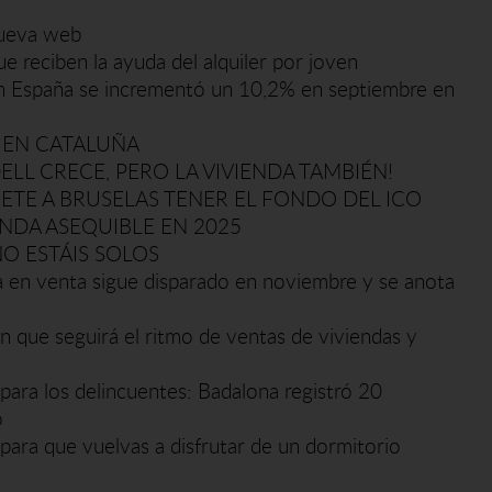
nueva web
ue reciben la ayuda del alquiler por joven
r en España se incrementó un 10,2% en septiembre en
 EN CATALUÑA
ELL CRECE, PERO LA VIVIENDA TAMBIÉN!
TE A BRUSELAS TENER EL FONDO DEL ICO
ENDA ASEQUIBLE EN 2025
NO ESTÁIS SOLOS
da en venta sigue disparado en noviembre y se anota
én que seguirá el ritmo de ventas de viviendas y
' para los delincuentes: Badalona registró 20
o
para que vuelvas a disfrutar de un dormitorio