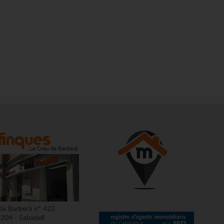
da Barberà nº 422
204 - Sabadell