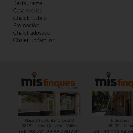
Restaurante
Casa rústica
Chalet rústico
Promoción
Chalet adosado
Chalet unifamiliar
Plaça 14 d'Abril nº5 local B
Industria nº
08192 - Sant Quirze del Vallès
08202 – Saba
Telf. 93 721 22 88 / 607 81
Telf. 93 012 94 6