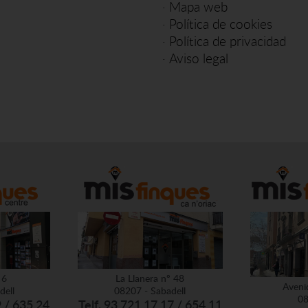
·
Mapa web
·
Política de cookies
·
Política de privacidad
·
Aviso legal
 6
La Llanera nº 48
Aveni
dell
08207 - Sabadell
08
9 / 635 24
Telf. 93 721 17 17 / 654 11