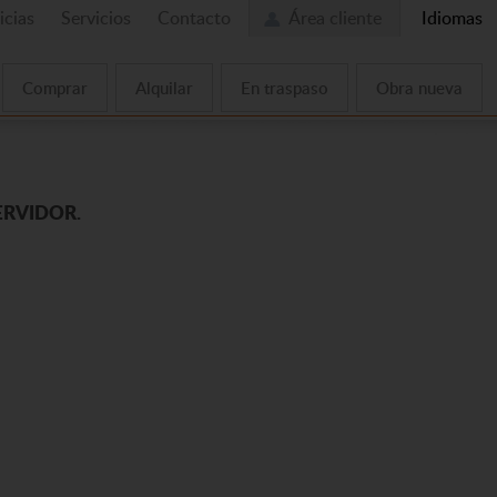
icias
Servicios
Contacto
Área cliente
Idiomas
Comprar
Alquilar
En traspaso
Obra nueva
ERVIDOR.