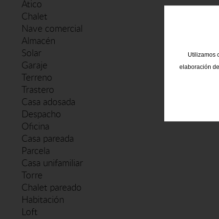
Ático
Chalet
Nave comercial
Almacén
Solar
Utilizamos c
Garaje
elaboración de
Terreno
Trastero
Casa adosada
Despacho
Oficina
Casa pareada
Parcela
Casa unifamiliar
Torre
Chalet pareado
Habitación
Loft