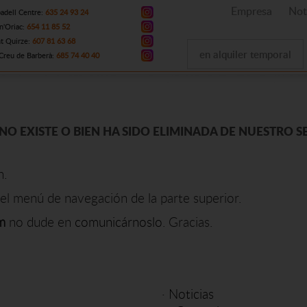
Empresa
Not
adell Centre:
635 24 93 24
n'Oriac:
654 11 85 52
t Quirze:
607 81 63 68
en alquiler temporal
Creu de Barberà:
685 74 40 40
NO EXISTE O BIEN HA SIDO ELIMINADA DE NUESTRO S
n.
el menú de navegación de la parte superior.
m
no dude en
comunicárnoslo
. Gracias.
·
Noticias