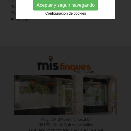
·
Mapa web
Aceptar y seguir navegando
·
Política de cookies
·
Política de privacidad
Configuración de cookies
·
Aviso legal
Plaça 14 d'Abril nº5 local B
08192 - Sant Quirze del Vallès
Telf. 93 721 22 88 / 607 81 63 68