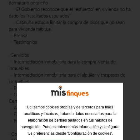
dormitorio pequeño
·
El Gobierno reconoce que el “esfuerzo” en vivienda no ha
dado los “resultados esperados”
·
Cataluña estudia limitar la compra de pisos que no sean
para vivienda habitual
·
Prensa
·
Testimonios
·
Servicios
·
Intermediación inmobiliaria para la compra-venta de
inmuebles.
·
Intermediación inmobiliaria para el alquiler y traspasos de
inmuebles
·
Permutas
·
Gestión para la obtención de Cedula de habitabilidad y
Certificado Energético
·
Alquiler de plazas de párquing
Utilizamos cookies propias y de terceros para fines
·
Financiación
analíticos y técnicas, tratando datos necesarios para la
·
Fiscalidad
elaboración de perfiles basados en tus hábitos de
navegación. Puedes obtener más información y configurar
·
Contacto
tus preferencias desde 'Configuración de cookies'.