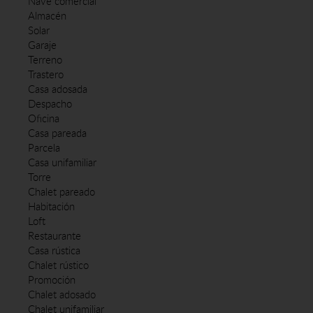
Nave comercial
Almacén
Solar
Garaje
Terreno
Trastero
Casa adosada
Despacho
Oficina
Casa pareada
Parcela
Casa unifamiliar
Torre
Chalet pareado
Habitación
Loft
Restaurante
Casa rústica
Chalet rústico
Promoción
Chalet adosado
Chalet unifamiliar