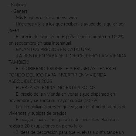
·
Noticias
·
General
·
Mis Finques estrena nueva web
·
Hacienda vigila a los que reciben la ayuda del alquiler por
joven
·
El precio del alquiler en España se incrementó un 10,2%
en septiembre en tasa interanual
·
BAJAN LOS PRECIOS EN CATALUÑA
·
¡LA RENTA EN SABADELL CRECE, PERO LA VIVIENDA
TAMBIÉN!
·
EL GOBIERNO PROMETE A BRUSELAS TENER EL
FONDO DEL ICO PARA INVERTIR EN VIVIENDA
ASEQUIBLE EN 2025
·
FUERZA VALENCIA. NO ESTÁIS SOLOS
·
El precio de la vivienda en venta sigue disparado en
noviembre y se anota su mayor subida (10,7%)
·
Las inmobiliarias prevén que seguirá el ritmo de ventas de
viviendas y subidas de precios
·
El apagón, 'barra libre' para los delincuentes: Badalona
registró 20 okupaciones en pleno fallo
·
7 ideas de decoración para que vuelvas a disfrutar de un