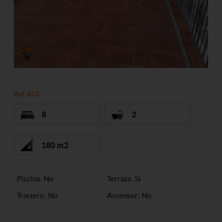
Ref. 653
8
2
180 m2
Piscina: No
Terraza: Si
Trastero: No
Ascensor: No