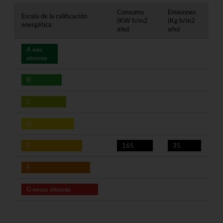
Consumo
Emisiones
Escala de la calificación
(KW h/m2
(Kg h/m2
energética
año)
año)
A
más
eficiente
B
C
D
E
165
35
F
G
menos eficiente