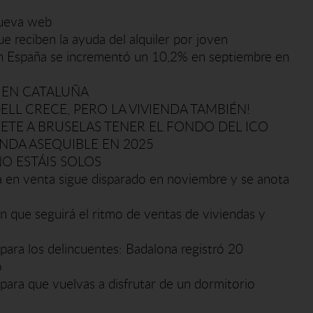
nueva web
ue reciben la ayuda del alquiler por joven
r en España se incrementó un 10,2% en septiembre en
 EN CATALUÑA
ELL CRECE, PERO LA VIVIENDA TAMBIÉN!
TE A BRUSELAS TENER EL FONDO DEL ICO
ENDA ASEQUIBLE EN 2025
NO ESTÁIS SOLOS
da en venta sigue disparado en noviembre y se anota
én que seguirá el ritmo de ventas de viviendas y
' para los delincuentes: Badalona registró 20
o
para que vuelvas a disfrutar de un dormitorio