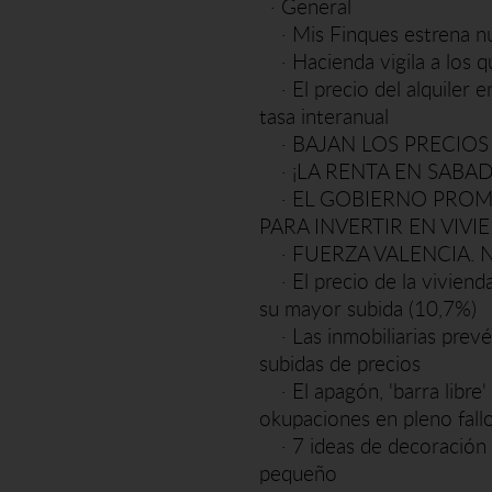
·
General
·
Mis Finques estrena 
·
Hacienda vigila a los q
·
El precio del alquile
tasa interanual
·
BAJAN LOS PRECIOS
·
¡LA RENTA EN SABAD
·
EL GOBIERNO PROME
PARA INVERTIR EN VIVI
·
FUERZA VALENCIA. 
·
El precio de la vivien
su mayor subida (10,7%)
·
Las inmobiliarias prev
subidas de precios
·
El apagón, 'barra libre
okupaciones en pleno fall
·
7 ideas de decoración 
pequeño