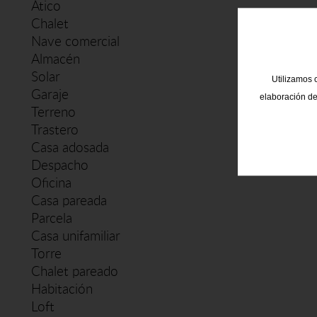
Ático
Chalet
Nave comercial
Almacén
Solar
Utilizamos c
Garaje
elaboración de
Terreno
Trastero
Casa adosada
Despacho
Oficina
Casa pareada
Parcela
Casa unifamiliar
Torre
Chalet pareado
Habitación
Loft