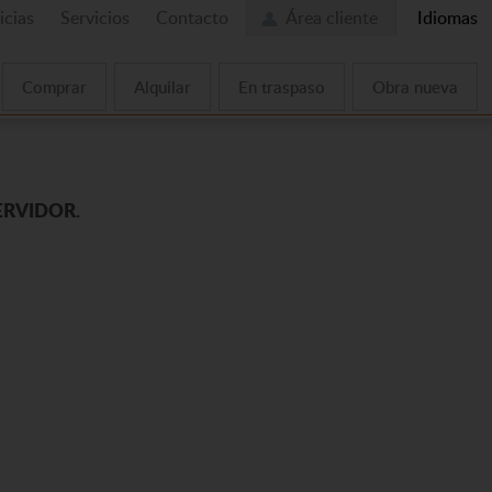
icias
Servicios
Contacto
Área cliente
Idiomas
Comprar
Alquilar
En traspaso
Obra nueva
ERVIDOR.