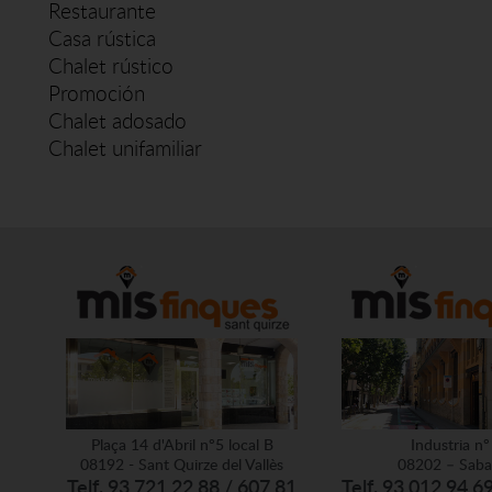
Restaurante
Casa rústica
Chalet rústico
Promoción
Chalet adosado
Chalet unifamiliar
Plaça 14 d'Abril nº5 local B
Industria nº
08192 - Sant Quirze del Vallès
08202 – Saba
Telf. 93 721 22 88 / 607 81
Telf. 93 012 94 6