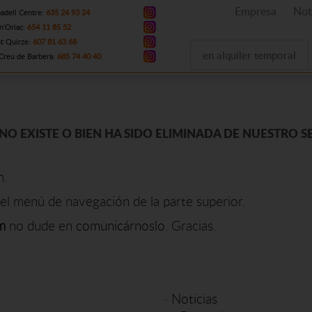
Empresa
Not
adell Centre:
635 24 93 24
n'Oriac:
654 11 85 52
t Quirze:
607 81 63 68
en alquiler temporal
Creu de Barberà:
685 74 40 40
NO EXISTE O BIEN HA SIDO ELIMINADA DE NUESTRO S
n.
el menú de navegación de la parte superior.
m
no dude en
comunicárnoslo
. Gracias.
·
Noticias