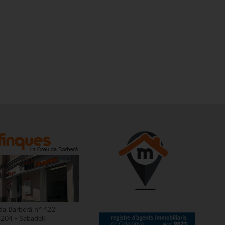
da Barberà nº 422
204 - Sabadell