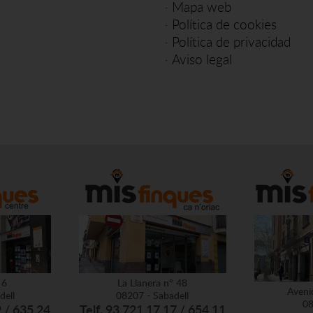
·
Mapa web
·
Política de cookies
·
Política de privacidad
·
Aviso legal
 6
La Llanera nº 48
Aveni
dell
08207 - Sabadell
08
9 / 635 24
Telf. 93 721 17 17 / 654 11