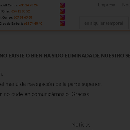
Empresa
Not
adell Centre:
635 24 93 24
n'Oriac:
654 11 85 52
t Quirze:
607 81 63 68
en alquiler temporal
Creu de Barberà:
685 74 40 40
NO EXISTE O BIEN HA SIDO ELIMINADA DE NUESTRO S
n.
el menú de navegación de la parte superior.
m
no dude en
comunicárnoslo
. Gracias.
·
Noticias