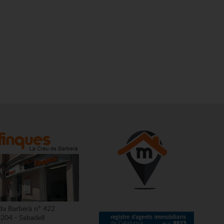
da Barberà nº 422
204 - Sabadell