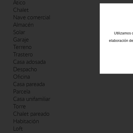
Ático
Chalet
Nave comercial
Almacén
Solar
Utilizamos c
Garaje
elaboración de
Terreno
Trastero
Casa adosada
Despacho
Oficina
Casa pareada
Parcela
Casa unifamiliar
Torre
Chalet pareado
Habitación
Loft