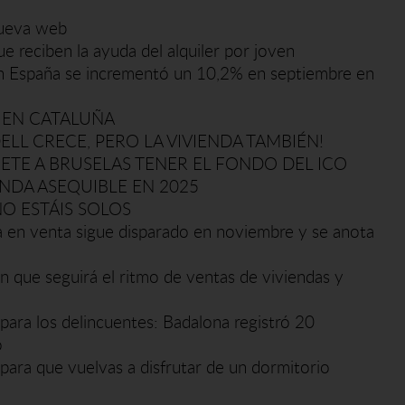
nueva web
ue reciben la ayuda del alquiler por joven
r en España se incrementó un 10,2% en septiembre en
 EN CATALUÑA
ELL CRECE, PERO LA VIVIENDA TAMBIÉN!
TE A BRUSELAS TENER EL FONDO DEL ICO
ENDA ASEQUIBLE EN 2025
NO ESTÁIS SOLOS
da en venta sigue disparado en noviembre y se anota
én que seguirá el ritmo de ventas de viviendas y
' para los delincuentes: Badalona registró 20
o
para que vuelvas a disfrutar de un dormitorio