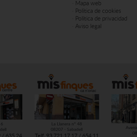
·
Mapa web
·
Política de cookies
·
Política de privacidad
·
Aviso legal
 6
La Llanera nº 48
Aveni
dell
08207 - Sabadell
08
9 / 635 24
Telf. 93 721 17 17 / 654 11