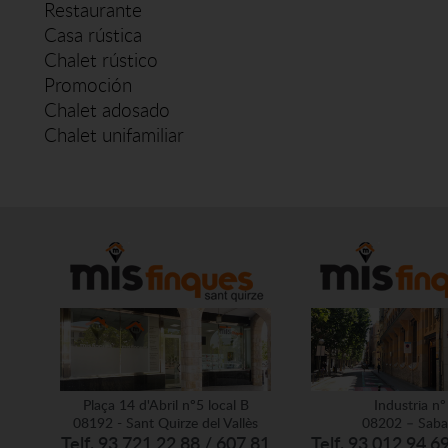
Restaurante
Casa rústica
Chalet rústico
Promoción
Chalet adosado
Chalet unifamiliar
Plaça 14 d'Abril nº5 local B
Industria nº
08192 - Sant Quirze del Vallès
08202 – Saba
Telf. 93 721 22 88 / 607 81
Telf. 93 012 94 6