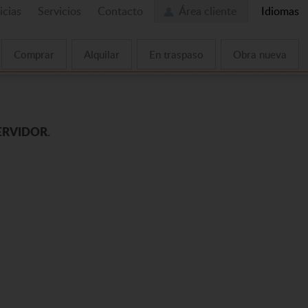
icias
Servicios
Contacto
Área cliente
Idiomas
Comprar
Alquilar
En traspaso
Obra nueva
ERVIDOR.