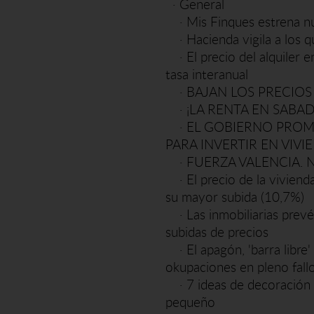
·
General
·
Mis Finques estrena 
·
Hacienda vigila a los q
·
El precio del alquile
tasa interanual
·
BAJAN LOS PRECIOS
·
¡LA RENTA EN SABAD
·
EL GOBIERNO PROME
PARA INVERTIR EN VIVI
·
FUERZA VALENCIA. 
·
El precio de la vivien
su mayor subida (10,7%)
·
Las inmobiliarias prev
subidas de precios
·
El apagón, 'barra libre
okupaciones en pleno fall
·
7 ideas de decoración 
pequeño