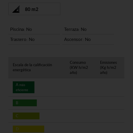
80 m2
Piscina: No
Terraza: No
Trastero: No
Ascensor: No
Consumo
Emisiones
Escala de la calificación
(KW h/m2
(Kg h/m2
energética
año)
año)
A
más
eficiente
B
C
D