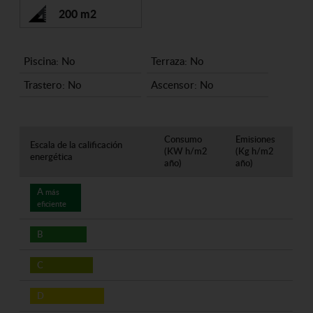
200 m2
Piscina: No
Terraza: No
Trastero: No
Ascensor: No
Consumo
Emisiones
Escala de la calificación
(KW h/m2
(Kg h/m2
energética
año)
año)
A
más
eficiente
B
C
D