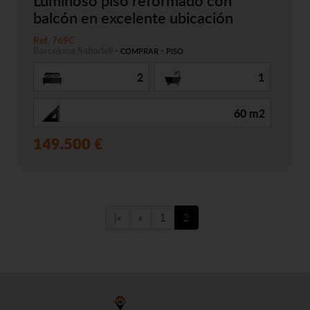
Luminoso piso reformado con
balcón en excelente ubicación
Ref. 769C
Barcelona
Sabadell
-
-
COMPRAR
PISO
2
1
60 m2
149.500 €
|«
«
1
2