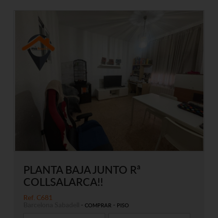
PLANTA BAJA JUNTO Rª
COLLSALARCA!!
Ref. C681
Barcelona
Sabadell
-
-
COMPRAR
PISO