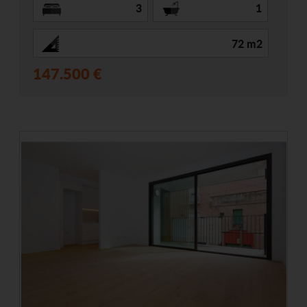
3
1
72 m2
147.500 €