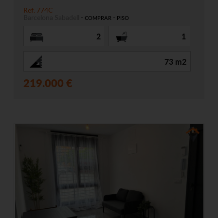
Ref. 774C
Barcelona
Sabadell
-
-
COMPRAR
PISO
2
1
73 m2
219.000 €