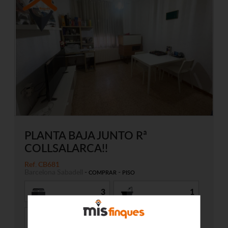
PLANTA BAJA JUNTO Rª
COLLSALARCA!!
Ref. CB681
Barcelona
Sabadell
-
-
COMPRAR
PISO
3
1
72 m2