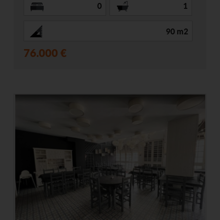
0
1
90 m2
76.000 €