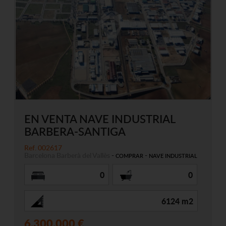
EN VENTA NAVE INDUSTRIAL
BARBERA-SANTIGA
Ref. 002617
Barcelona
Barberà del Vallès
-
-
COMPRAR
NAVE INDUSTRIAL
0
0
6124 m2
6.300.000 €