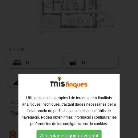
Ref. 538
0
0
872 m2
Utilitzem cookies pròpies i de tercers per a finalitats
Piscina: No
Terrassa: No
analítiques i tècniques, tractant dades necessàries per a
l’elaboració de perfils basats en els teus hàbits de
Traster: No
Ascensor: No
navegació. Podeu obtenir més informació i configurar les
preferències de les configuracions de cookies.
85.000€
Acceptar i seguir navegant