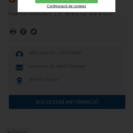
Configuració de cookies
Superfície construïda 872 m², terreny sup. solar 872 m².
MIS FINQUES - CA N'ORIAC
La Llanera, 48,, 08207 Sabadell
Tel: 932 751 837
SOL·LICITAR INFORMACIÓ
TORNAR