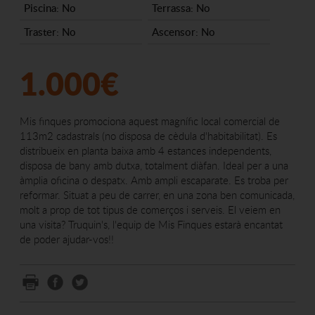
Piscina: No
Terrassa: No
Traster: No
Ascensor: No
1.000€
Mis finques promociona aquest magnífic local comercial de
113m2 cadastrals (no disposa de cèdula d'habitabilitat). Es
distribueix en planta baixa amb 4 estances independents,
disposa de bany amb dutxa, totalment diàfan. Ideal per a una
àmplia oficina o despatx. Amb ampli escaparate. Es troba per
reformar. Situat a peu de carrer, en una zona ben comunicada,
molt a prop de tot tipus de comerços i serveis. El veiem en
una visita? Truquin's, l'equip de Mis Finques estarà encantat
de poder ajudar-vos!!