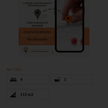
Ref. 722C
4
1
113 m2