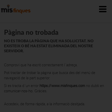
Pàgina no trobada
NO ES TROBA LA PÀGINA QUE HA SOL·LICITAT. NO
EXISTEIX O BÉ HA ESTAT ELIMINADA DEL NOSTRE
SERVIDOR.
Comprovi que ha escrit correctament l´adreça.
Pot tractar de trobar la pàgina que busca des del menú de
navegació de la part superior.
Si es tracta d´un error
https://www.misfinques.com
no dubti en
comunicar-nos-ho
. Gràcies.
Accedeix, de forma ràpida, a la informació desitjada.