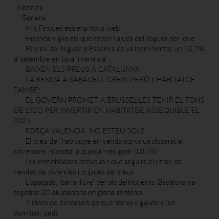
·
Notícies
·
General
·
Mis Finques estrena nova web
·
Hisenda vigila els que reben l'ajuda del lloguer per jove
·
El preu del lloguer a Espanya es va incrementar un 10,2%
al setembre en taxa interanual
·
BAIXEN ELS PREUS A CATALUNYA
·
LA RENDA A SABADELL CREIX, PERÒ L'HABITATGE
TAMBÉ!
·
EL GOVERN PROMET A BRUSSEL·LES TENIR EL FONS
DE L'ICO PER INVERTIR EN HABITATGE ASSEQUIBLE EL
2025
·
FORÇA VALÈNCIA. NO ESTEU SOLS
·
El preu de l'habitatge en venda continua disparat al
novembre i s'anota la pujada més gran (10,7%)
·
Les immobiliàries preveuen que seguirà el ritme de
vendes de vivendes i pujades de preus
·
L'apagada, 'barra lliure' per als delinqüents: Badalona va
registrar 20 okupacions en plena sentènci
·
7 idees de decoració perquè tornis a gaudir d´un
dormitori petit