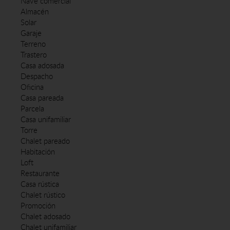
Nave comercial
Almacén
Solar
Garaje
Terreno
Trastero
Casa adosada
Despacho
Oficina
Casa pareada
Parcela
Casa unifamiliar
Torre
Chalet pareado
Habitación
Loft
Restaurante
Casa rústica
Chalet rústico
Promoción
Chalet adosado
Chalet unifamiliar