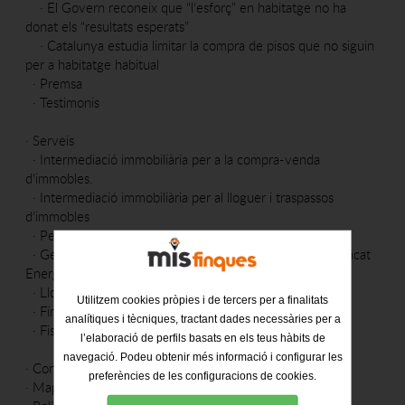
·
El Govern reconeix que “l'esforç” en habitatge no ha
donat els “resultats esperats”
·
Catalunya estudia limitar la compra de pisos que no siguin
per a habitatge habitual
·
Premsa
·
Testimonis
·
Serveis
·
Intermediació immobiliària per a la compra-venda
d'immobles.
·
Intermediació immobiliària per al lloguer i traspassos
d'immobles
·
Permutes
·
Gestió per a l'obtenció de Cèdula d'habitabilitat i Certificat
Energètic
·
Lloguer de places de pàrquing
Utilitzem cookies pròpies i de tercers per a finalitats
·
Financiació
analítiques i tècniques, tractant dades necessàries per a
·
Fiscalitat
l’elaboració de perfils basats en els teus hàbits de
navegació. Podeu obtenir més informació i configurar les
·
Contacte
preferències de les configuracions de cookies.
·
Mapa web