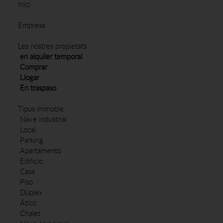
·
Inici
·
Empresa
·
Les nostres propietats
en alquiler temporal
Comprar
Llogar
En traspaso
·
Tipus immoble
Nave industrial
Local
Parking
Apartamento
Edificio
Casa
Piso
Dúplex
Ático
Chalet