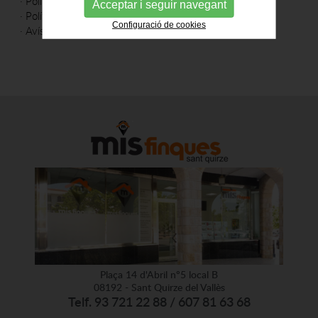
·
Política de cookies
Acceptar i seguir navegant
·
Política de privacitat
Configuració de cookies
·
Avís legal
Plaça 14 d'Abril nº5 local B
08192 - Sant Quirze del Vallès
Telf. 93 721 22 88 / 607 81 63 68