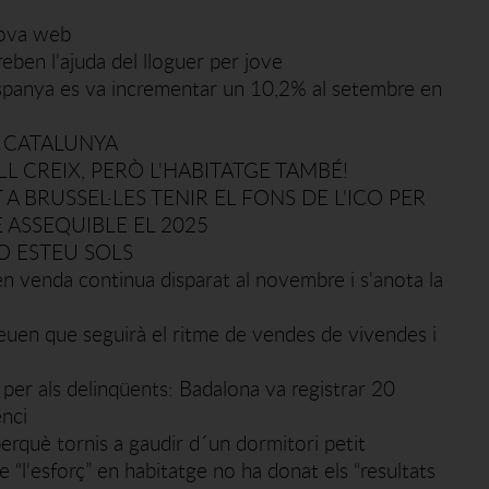
nova web
reben l'ajuda del lloguer per jove
Espanya es va incrementar un 10,2% al setembre en
A CATALUNYA
L CREIX, PERÒ L'HABITATGE TAMBÉ!
 BRUSSEL·LES TENIR EL FONS DE L'ICO PER
 ASSEQUIBLE EL 2025
O ESTEU SOLS
 en venda continua disparat al novembre i s'anota la
euen que seguirà el ritme de vendes de vivendes i
e' per als delinqüents: Badalona va registrar 20
nci
erquè tornis a gaudir d´un dormitori petit
 “l'esforç” en habitatge no ha donat els “resultats