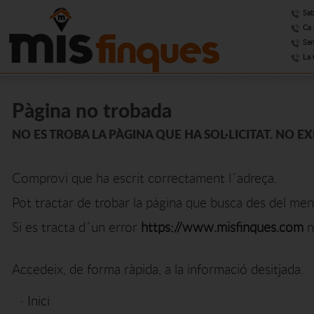
Sab
Ca 
San
La 
Pàgina no trobada
NO ES TROBA LA PÀGINA QUE HA SOL·LICITAT. NO E
Comprovi que ha escrit correctament l´adreça.
Pot tractar de trobar la pàgina que busca des del men
Si es tracta d´un error
https://www.misfinques.com
n
Accedeix, de forma ràpida, a la informació desitjada.
·
Inici