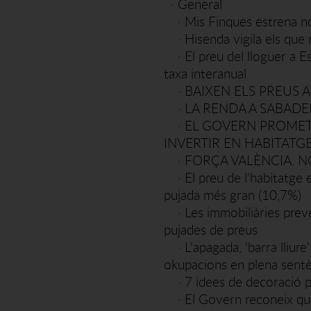
·
General
·
Mis Finques estrena 
·
Hisenda vigila els que 
·
El preu del lloguer a 
taxa interanual
·
BAIXEN ELS PREUS 
·
LA RENDA A SABADEL
·
EL GOVERN PROMET A
INVERTIR EN HABITATGE
·
FORÇA VALÈNCIA. N
·
El preu de l'habitatge
pujada més gran (10,7%)
·
Les immobiliàries prev
pujades de preus
·
L'apagada, 'barra lliur
okupacions en plena sentè
·
7 idees de decoració p
·
El Govern reconeix que