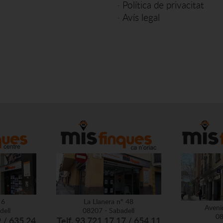
·
Política de privacitat
·
Avís legal
 6
La Llanera nº 48
Aveni
dell
08207 - Sabadell
08
9 / 635 24
Telf. 93 721 17 17 / 654 11