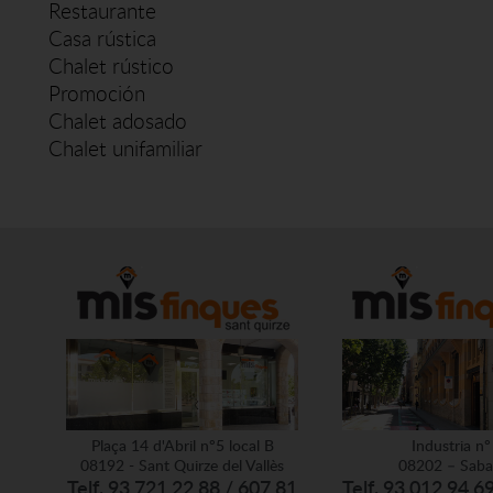
Restaurante
Casa rústica
Chalet rústico
Promoción
Chalet adosado
Chalet unifamiliar
Plaça 14 d'Abril nº5 local B
Industria nº
08192 - Sant Quirze del Vallès
08202 – Saba
Telf. 93 721 22 88 / 607 81
Telf. 93 012 94 6