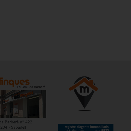
da Barberà nº 422
204 - Sabadell