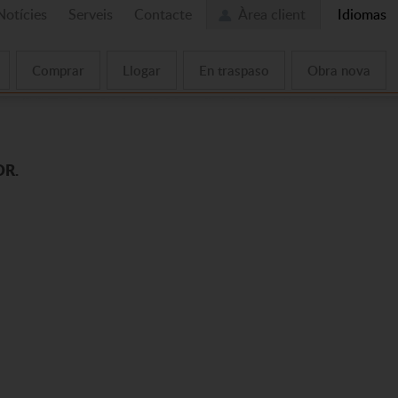
Notícies
Serveis
Contacte
Àrea client
Idiomas
Comprar
Llogar
En traspaso
Obra nova
OR.