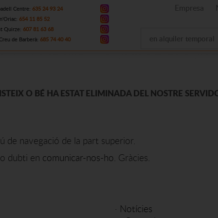
Empresa
adell Centre:
635 24 93 24
n'Oriac:
654 11 85 52
t Quirze:
607 81 63 68
en alquiler temporal
Creu de Barberà:
685 74 40 40
XISTEIX O BÉ HA ESTAT ELIMINADA DEL NOSTRE SERVID
ú de navegació de la part superior.
o dubti en
comunicar-nos-ho
. Gràcies.
·
Notícies