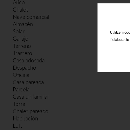
Ático
Chalet
Nave comercial
Almacén
Solar
Utilitzem coo
Garaje
l’elaboració
Terreno
Trastero
Casa adosada
Despacho
Oficina
Casa pareada
Parcela
Casa unifamiliar
Torre
Chalet pareado
Habitación
Loft