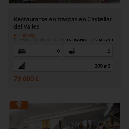
Restaurante en traspàs en Castellar
del Vallès
Ref. 002908
Barcelona
Castellar del Vallès
-
-
EN TRASPASO
RESTAURANTE
0
2
200 m2
79.000 €