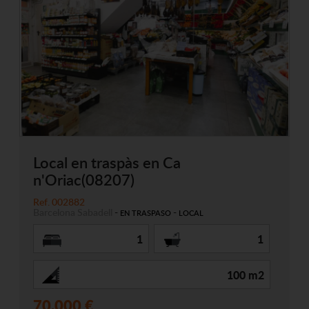
Local en traspàs en Ca
n'Oriac(08207)
Ref. 002882
Barcelona
Sabadell
-
-
EN TRASPASO
LOCAL
1
1
100 m2
70.000 €