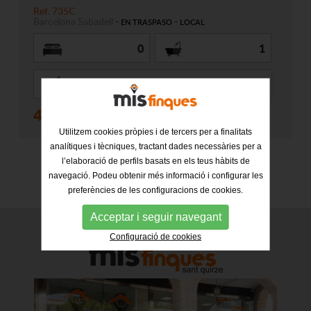
Ref. 735C
Barcelona
Sabadell
-
-
EN TRASPASO
LOCAL
0
1
190 m2
40.000 €
Utilitzem cookies pròpies i de tercers per a finalitats
analítiques i tècniques, tractant dades necessàries per a
l’elaboració de perfils basats en els teus hàbits de
navegació. Podeu obtenir més informació i configurar les
preferències de les configuracions de cookies.
Acceptar i seguir navegant
Configuració de cookies