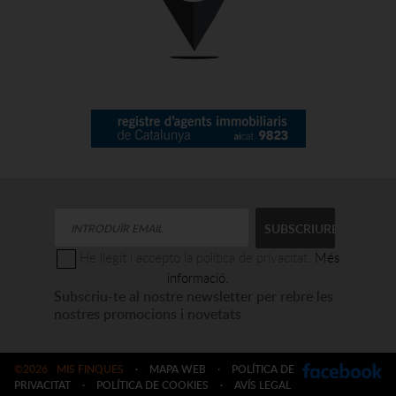
He llegit i accepto la política de privacitat.
Més
informació.
Subscriu-te al nostre newsletter per rebre les
nostres promocions i novetats
©2026
MIS FINQUES
·
MAPA WEB
·
POLÍTICA DE
PRIVACITAT
·
POLÍTICA DE COOKIES
·
AVÍS LEGAL