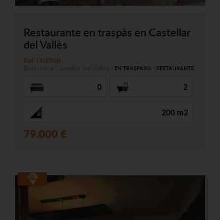
Restaurante en traspàs en Castellar
del Vallès
Ref. 002908
Barcelona
Castellar del Vallès
-
-
EN TRASPASO
RESTAURANTE
0
2
200 m2
79.000 €