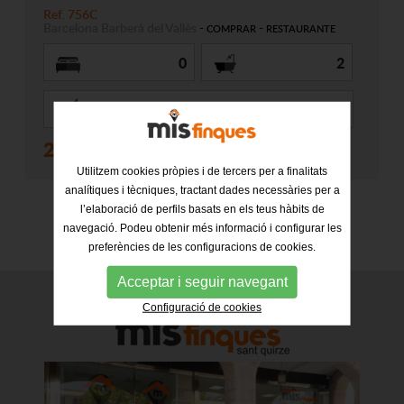
Ref. 756C
Barcelona
Barberà del Vallès
-
-
COMPRAR
RESTAURANTE
0
2
237 m2
239.000 €
Utilitzem cookies pròpies i de tercers per a finalitats
analítiques i tècniques, tractant dades necessàries per a
l’elaboració de perfils basats en els teus hàbits de
navegació. Podeu obtenir més informació i configurar les
preferències de les configuracions de cookies.
Acceptar i seguir navegant
Configuració de cookies