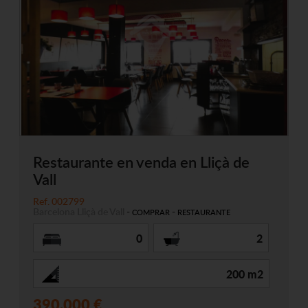
Restaurante en venda en Lliçà de
Vall
Ref. 002799
Barcelona
Lliçà de Vall
-
-
COMPRAR
RESTAURANTE
0
2
200 m2
390.000 €