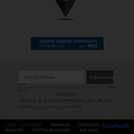
He llegit i accepto la política de privacitat.
Més
informació.
Subscriu-te al nostre newsletter per rebre les
nostres promocions i novetats
©2026
MIS FINQUES
·
MAPA WEB
·
POLÍTICA DE
PRIVACITAT
·
POLÍTICA DE COOKIES
·
AVÍS LEGAL