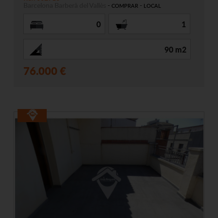
Barcelona
Barberà del Vallès
-
-
COMPRAR
LOCAL
0
1
90 m2
76.000 €