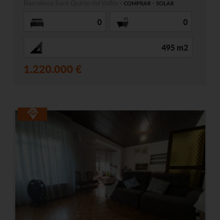
Barcelona
Sant Quirze del Vallès
-
-
COMPRAR
SOLAR
0
0
495 m2
1.220.000 €