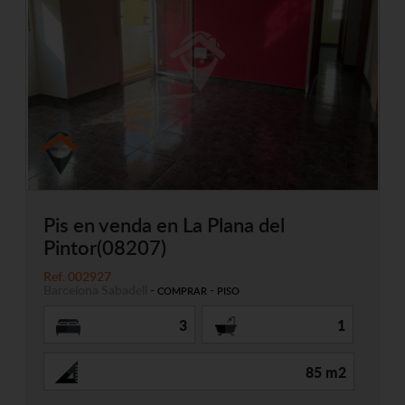
Pis en venda en La Plana del
Pintor(08207)
Ref. 002927
Barcelona
Sabadell
-
-
COMPRAR
PISO
3
1
85 m2