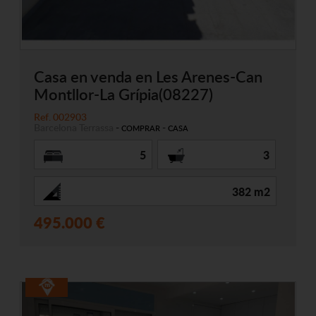
Casa en venda en Les Arenes-Can
Montllor-La Grípia(08227)
Ref. 002903
Barcelona
Terrassa
-
-
COMPRAR
CASA
5
3
382 m2
495.000 €