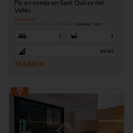
Pis en venda en Sant Quirze del
Vallès
Ref. 002917
Barcelona
Sant Quirze del Vallès
-
-
COMPRAR
PISO
1
1
63 m2
314.000 €