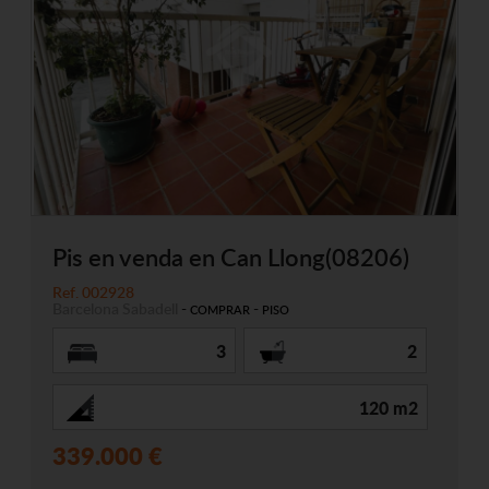
Pis en venda en Can Llong(08206)
Ref. 002928
Barcelona
Sabadell
-
-
COMPRAR
PISO
3
2
120 m2
339.000 €