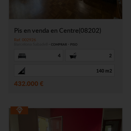
Pis en venda en Centre(08202)
Ref. 002926
Barcelona
Sabadell
-
-
COMPRAR
PISO
4
2
140 m2
432.000 €