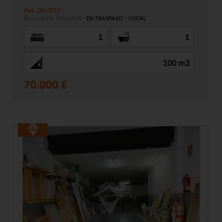
Ref. 002882
Barcelona
Sabadell
-
-
EN TRASPASO
LOCAL
1
1
100 m2
70.000 €