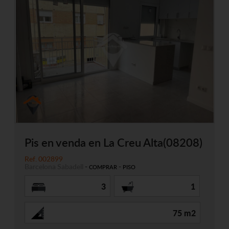
Pis en venda en La Creu Alta(08208)
Ref. 002899
Barcelona
Sabadell
-
-
COMPRAR
PISO
3
1
75 m2