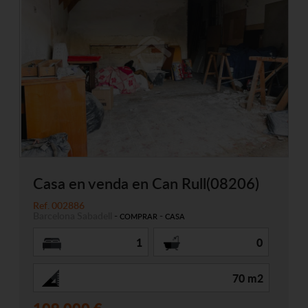
Casa en venda en Can Rull(08206)
Ref. 002886
Barcelona
Sabadell
-
-
COMPRAR
CASA
1
0
70 m2
109.000 €