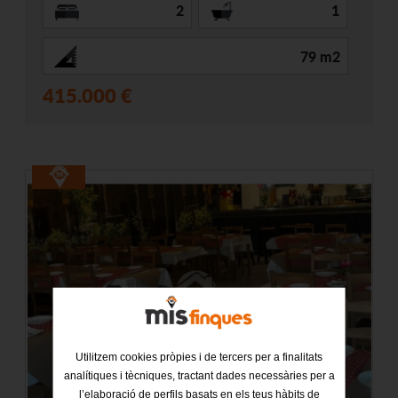
2
1
79 m2
415.000 €
Utilitzem cookies pròpies i de tercers per a finalitats
analítiques i tècniques, tractant dades necessàries per a
l’elaboració de perfils basats en els teus hàbits de