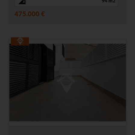
94 m2
475.000 €