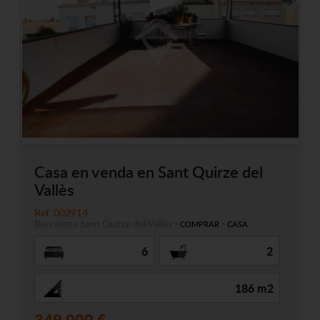
Casa en venda en Sant Quirze del
Vallès
Ref. 002914
Barcelona
Sant Quirze del Vallès
-
-
COMPRAR
CASA
6
2
186 m2
349.000 €