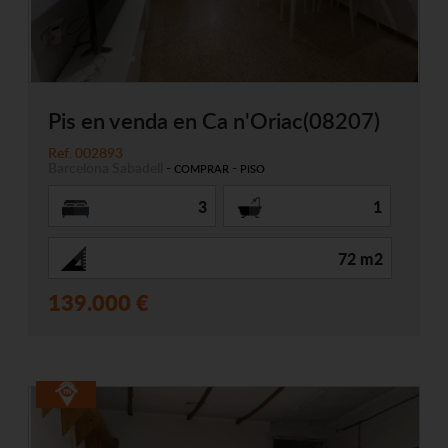
Pis en venda en Ca n'Oriac(08207)
Ref. 002893
Barcelona
Sabadell
-
-
COMPRAR
PISO
3
1
72 m2
139.000 €