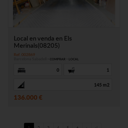
Local en venda en Els
Merinals(08205)
Ref. 002869
Barcelona
Sabadell
-
-
COMPRAR
LOCAL
0
1
145 m2
136.000 €
1
2
3
4
5
6
»
»|