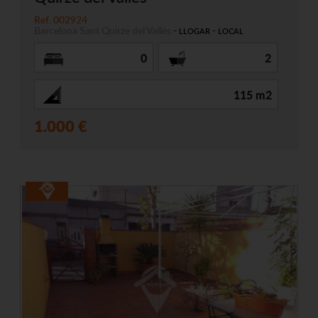
Ref. 002924
Barcelona
Sant Quirze del Vallès
-
-
LLOGAR
LOCAL
0
2
115 m2
1.000 €