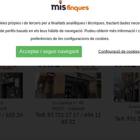
kies pròpies i de tercers per a finalitats analítiques i tècniques, tractant dades nec
 de perfils basats en els teus hàbits de navegació. Podeu obtenir més informació i c
preferències de les configuracions de cookies.
Acceptar i seguir navegant
Configuració de cookies
 6
La Llanera nº 48
Aveni
dell
08207 - Sabadell
08
9 / 635 24
Telf. 93 721 17 17 / 654 11
Telf. 931 
85 52