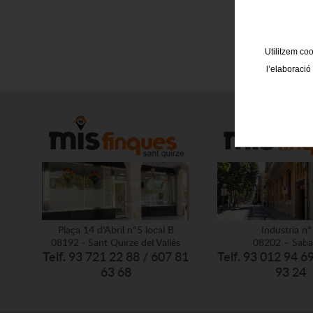
Utilitzem coo
l’elaboració
Plaça 14 d'Abril nº5 local B
Industria nº
08192 - Sant Quirze del Vallès
08202 – Saba
Telf. 93 721 22 88 / 607 81
Telf. 93 012 94 6
63 68
93 24