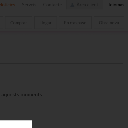
Notícies
Serveis
Contacte
Àrea client
Idiomas
Comprar
Llogar
En traspaso
Obra nova
en aquests moments.