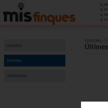
Sab
Ca 
San
La 
Notícies
-
P
Últimes
GENERAL
PREMSA
TESTIMONIS