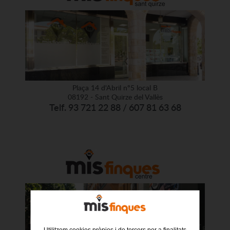
Plaça 14 d'Abril nº5 local B
08192 - Sant Quirze del Vallès
Telf. 93 721 22 88 / 607 81 63 68
Utilitzem cookies pròpies i de tercers per a finalitats